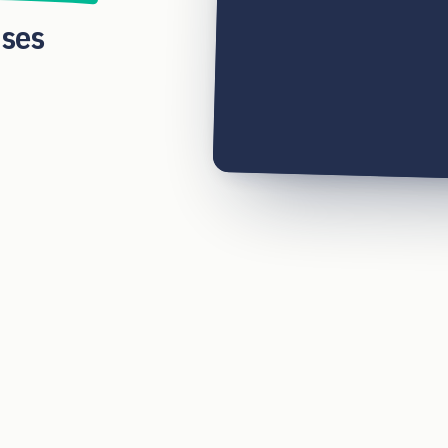
 ses
SLIDE
1
—
INFO
1 —