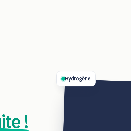
Hydrogène
ite !