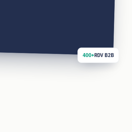
400+
RDV B2B