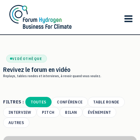
Aller
au
contenu
VIDÉOTHÈQUE
Revivez le forum en vidéo
Replays, tables rondes et interviews, à revoir quand vous voulez.
FILTRES :
TOUTES
CONFÉRENCE
TABLE RONDE
INTERVIEW
PITCH
BILAN
ÉVÉNEMENT
AUTRES