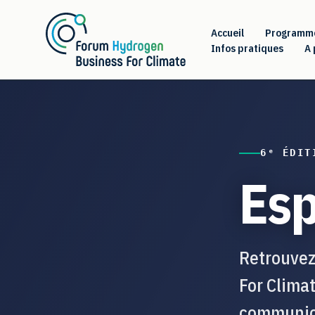
Aller
au
Accueil
Programm
contenu
Infos pratiques
A 
6ᵉ ÉDIT
Es
Retrouvez
For Clima
communic