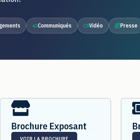
rgements
Communiqués
Vidéo
Presse
Brochure Exposant
B
VOIR LA BROCHURE