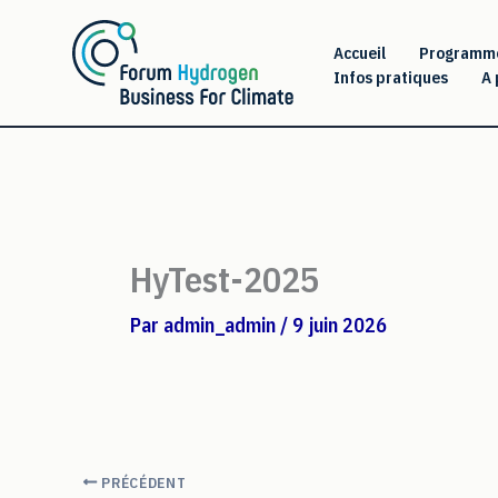
Aller
au
Accueil
Programm
Infos pratiques
A 
contenu
HyTest-2025
Par
admin_admin
/
9 juin 2026
PRÉCÉDENT