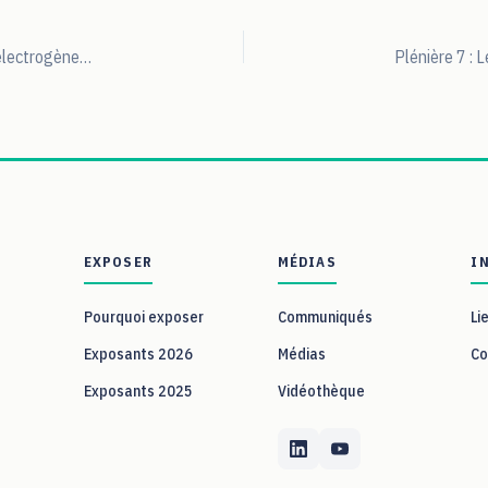
Plateau TV : Des leviers pour le déploiement des groupes électrogènes édition 2025
EXPOSER
MÉDIAS
I
Pourquoi exposer
Communiqués
Li
Exposants 2026
Médias
Co
Exposants 2025
Vidéothèque