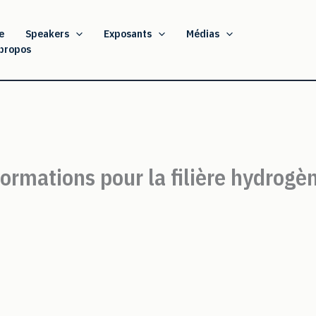
e
Speakers
Exposants
Médias
propos
formations pour la filière hydrogè