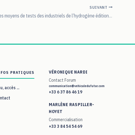
SUIVANT
Plénière 7 : Les moyens de tests des industriels de l’hydrogène édition 2025
VÉRONIQUE NARDI
NFOS PRATIQUES
Contact Forum
communication@vehiculedufutur.com
eu, accès ...
+33 6 37 86 46 19
ntact
MARLÈNE RASPILLER-
HOYET
Commercialisation
+33 3 84 54 54 69