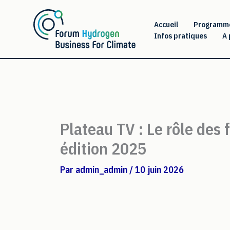
Aller
au
Accueil
Programm
Infos pratiques
A 
contenu
Plateau TV : Le rôle des 
édition 2025
Par
admin_admin
/
10 juin 2026